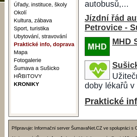
autobusů,...
Úřady, instituce, školy
Okolí
Jízdní řád a
Kultura, zábava
Petrovice - S
Sport, turistika
Ubytování, stravování
MHD S
Praktické info, doprava
Mapa
Fotogalerie
Sušick
Šumava a Sušicko
Užiteč
HŘBITOVY
KRONIKY
doby lékařů v
Praktické i
Připravuje: Informační server ŠumavaNet.CZ ve spolupráci s