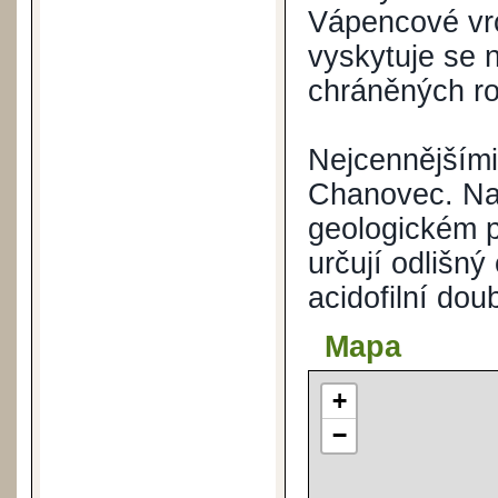
Vápencové vrch
vyskytuje se 
chráněných ros
Nejcennějšími
Chanovec. Na 
geologickém po
určují odlišný
acidofilní dou
Mapa