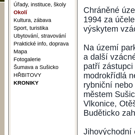
Úřady, instituce, školy
Chráněné územ
Okolí
1994 za účele
Kultura, zábava
výskytem vzác
Sport, turistika
Ubytování, stravování
Praktické info, doprava
Na území park
Mapa
a další vzácné
Fotogalerie
patří zástupci
Šumava a Sušicko
modrokřídlá n
HŘBITOVY
KRONIKY
rybniční nebo
městem Sušice
Vlkonice, Otě
Buděticko zah
Jihovýchodní