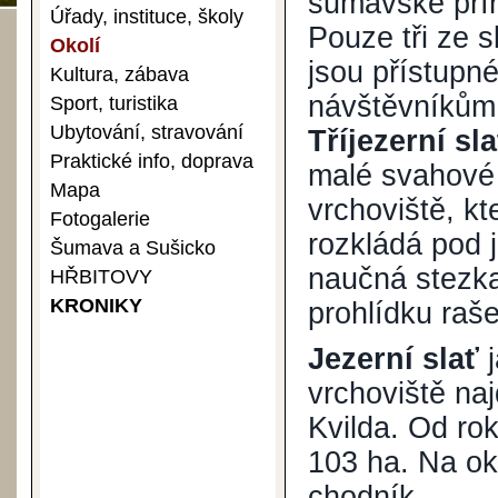
šumavské přír
Úřady, instituce, školy
Pouze tři ze sl
Okolí
jsou přístupn
Kultura, zábava
návštěvníkům
Sport, turistika
Ubytování, stravování
Tříjezerní sla
Praktické info, doprava
malé svahové
Mapa
vrchoviště, kt
Fotogalerie
rozkládá pod 
Šumava a Sušicko
naučná stezk
HŘBITOVY
KRONIKY
prohlídku rašel
Jezerní slať
vrchoviště na
Kvilda. Od r
103 ha. Na okr
chodník.