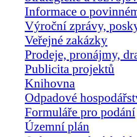
Informace o povinném
Výroční zprávy, posk
Veřejné zakázky
Prodeje, pronájmy, dr
Publicita projektů
Knihovna
Odpadové hospodářst
Formuláře pro podání
Územní plán