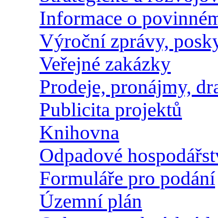
Informace o povinném
Výroční zprávy, posk
Veřejné zakázky
Prodeje, pronájmy, dr
Publicita projektů
Knihovna
Odpadové hospodářst
Formuláře pro podání
Územní plán