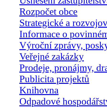
Usnesení zastupitelstv
Rozpočet obce
Strategické a rozvoj
Informace o povinném
Výroční zprávy, posk
Veřejné zakázky
Prodeje, pronájmy, dr
Publicita projektů
Knihovna
Odpadové hospodářst